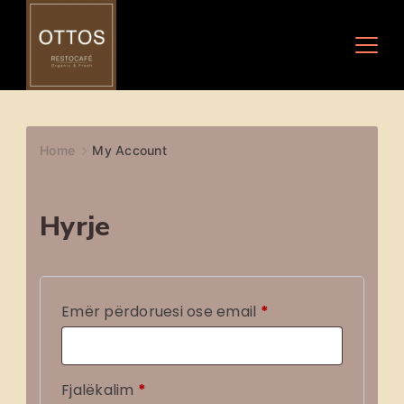
Skip
to
content
Home
My Account
Hyrje
E
Emër përdoruesi ose email
*
d
o
E
Fjalëkalim
*
m