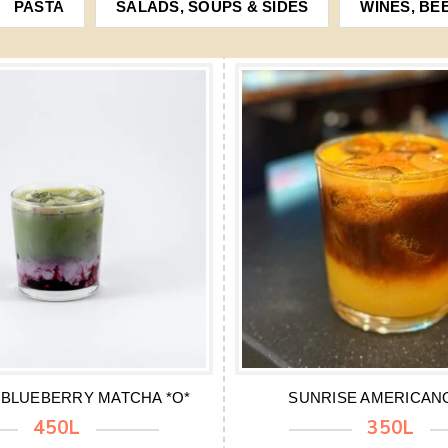
PASTA
SALADS, SOUPS & SIDES
WINES, BE
BLUEBERRY MATCHA *O*
SUNRISE AMERICANO
450L
350L