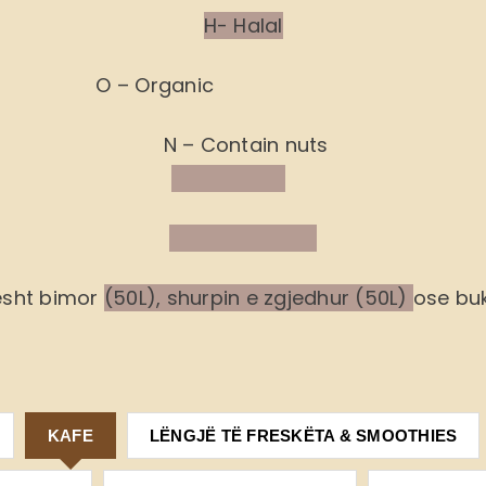
H- Halal
O – Organic
N – Contain nuts
ësht bimor
(50L), shurpin e zgjedhur (50L)
ose buk
KAFE
LËNGJË TË FRESKËTA & SMOOTHIES