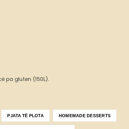
ë pa gluten (150L).
PJATA TË PLOTA
HOMEMADE DESSERTS