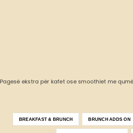
Pagesë ekstra
për kafet ose smoothiet me qum
BREAKFAST & BRUNCH
BRUNCH ADDS ON