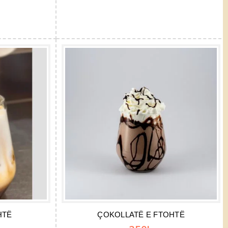
HTË
ÇOKOLLATË E FTOHTË