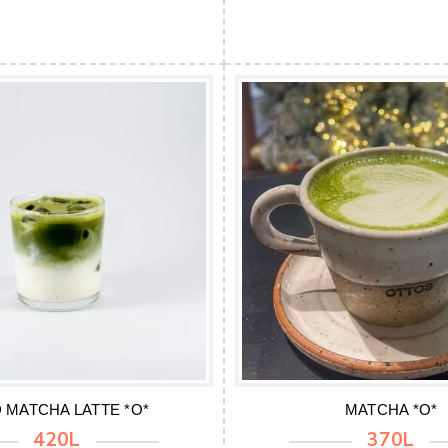
 MATCHA LATTE *O*
MATCHA *O*
420L
370L